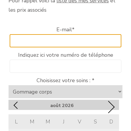
Pour rappel voici la
liste des mes services
et
les prix associés
E-mail
*
Indiquez ici votre numéro de téléphone
Choisissez votre soins :
*
août
2026
L
M
M
J
V
S
D